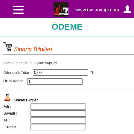
www.uysanyapi.com
ÖDEME
Sipariş Bilgileri
Satın Alınan Ürün : uysan yapı 29
Ödenecek Tutar :
TL.
Ürün Adedi :
Kişisel Bilgiler
Adı :
Soyadı :
Tel :
E-Posta: