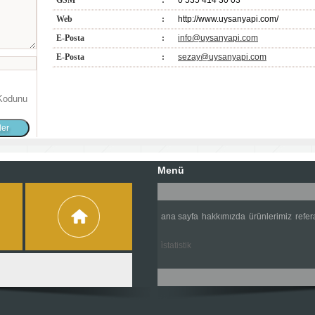
GSM
:
0 535 414 30 03
Web
:
http://www.uysanyapi.com/
E-Posta
:
info@uysanyapi.com
E-Posta
:
sezay@uysanyapi.com
Kodunu
Menü
ana sayfa
hakkımızda
ürünlerimiz
refer
i̇statistik