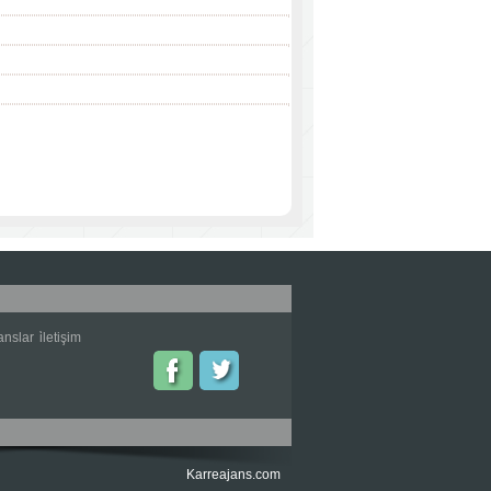
anslar
i̇letişim
Karreajans.com