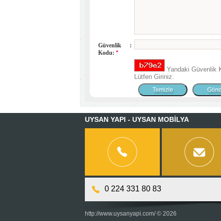
Güvenlik
:
Kodu:
*
Yandaki Güvenlik 
Lütfen Giriniz.
UYSAN YAPI - UYSAN MOBİLYA
0 224 331 80 83
http://www.uysanyapi.com/ © 2026