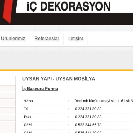
Ürünlerimiz
Referanslar
İletişim
UYSAN YAPI - UYSAN MOBİLYA
İş Başvuru Formu
Adres
:
Yeni mh.küçük sanayi sitesi. 61.s
Tel
:
0 224 331 80 83
Faks
:
0 224 331 80 83
GSM
:
0 533 344 65 78