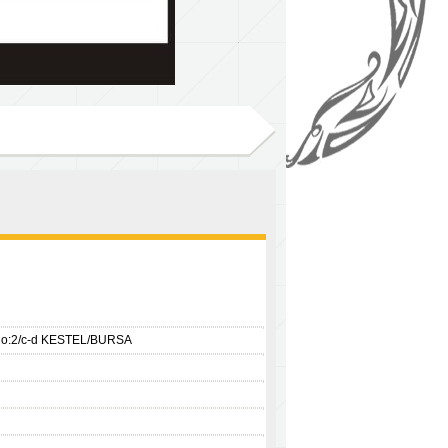
k No:2/c-d KESTEL/BURSA