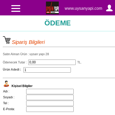
www.uysanyapi.com
ÖDEME
Sipariş Bilgileri
Satın Alınan Ürün : uysan yapı 28
Ödenecek Tutar :
TL.
Ürün Adedi :
Kişisel Bilgiler
Adı :
Soyadı :
Tel :
E-Posta: