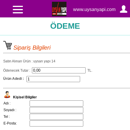
www.uysanyapi.com
ÖDEME
Sipariş Bilgileri
Satın Alınan Ürün : uysan yapı 14
Ödenecek Tutar :
TL.
Ürün Adedi :
Kişisel Bilgiler
Adı :
Soyadı :
Tel :
E-Posta: