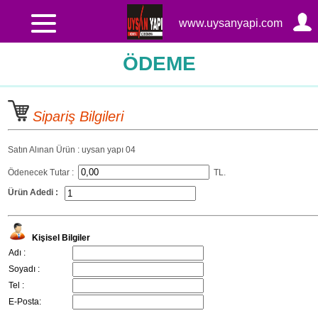
www.uysanyapi.com
ÖDEME
Sipariş Bilgileri
Satın Alınan Ürün : uysan yapı 04
Ödenecek Tutar :
TL.
Ürün Adedi :
Kişisel Bilgiler
Adı :
Soyadı :
Tel :
E-Posta: