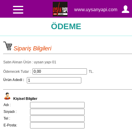
www.uysanyapi.com
ÖDEME
Sipariş Bilgileri
Satın Alınan Ürün : uysan yapı 01
Ödenecek Tutar :
TL.
Ürün Adedi :
Kişisel Bilgiler
Adı :
Soyadı :
Tel :
E-Posta: