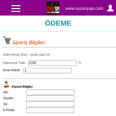
www.uysanyapi.com
ÖDEME
Sipariş Bilgileri
Satın Alınan Ürün : uysan yapı 19
Ödenecek Tutar :
TL.
Ürün Adedi :
Kişisel Bilgiler
Adı :
Soyadı :
Tel :
E-Posta: