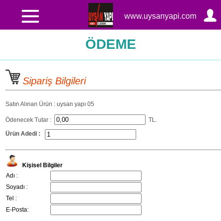
www.uysanyapi.com
ÖDEME
Sipariş Bilgileri
Satın Alınan Ürün : uysan yapı 05
Ödenecek Tutar :
TL.
Ürün Adedi :
Kişisel Bilgiler
Adı :
Soyadı :
Tel :
E-Posta: